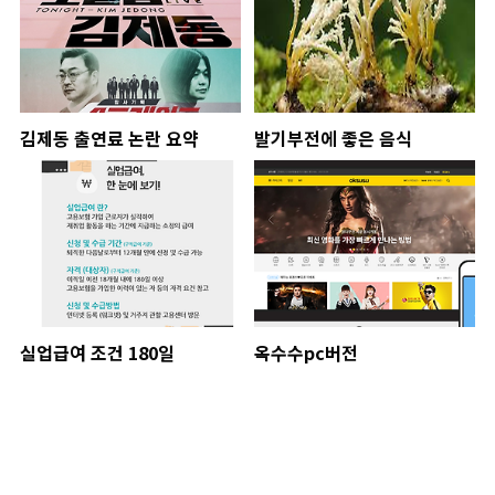
김제동 출연료 논란 요약
발기부전에 좋은 음식
실업급여 조건 180일
옥수수pc버전